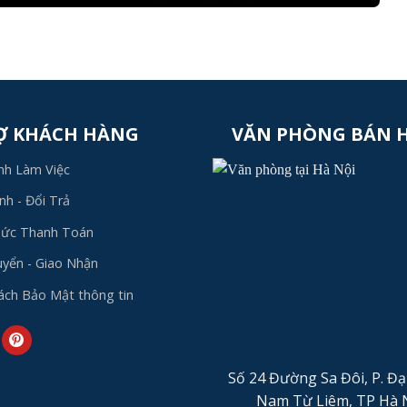
Ợ KHÁCH HÀNG
VĂN PHÒNG BÁN 
nh Làm Việc
h - Đổi Trả
hức Thanh Toán
yển - Giao Nhận
ách Bảo Mật thông tin
Số 24 Đường Sa Đôi, P. Đạ
Nam Từ Liêm, TP Hà N