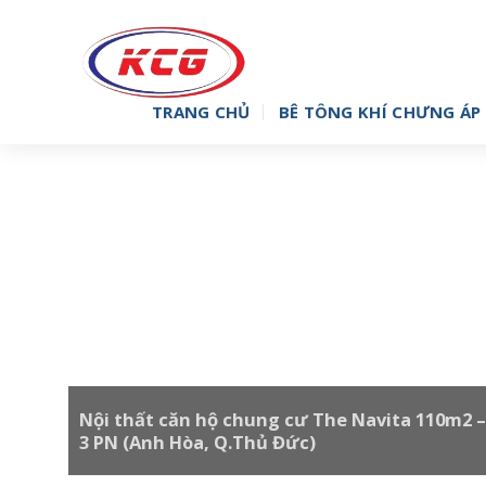
Skip
to
content
TRANG CHỦ
BÊ TÔNG KHÍ CHƯNG ÁP 
Nội thất căn hộ chung cư The Navita 110m2 –
3 PN (Anh Hòa, Q.Thủ Đức)