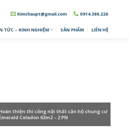
Kimchaupt@gmail.com
0914.386.226
N TỨC – KINH NGHIỆM
SẢN PHẨM
LIÊN HỆ
Hoàn thiện thi công nội thất căn hộ chung cư
Emerald Celadon 63m2 – 2 PN