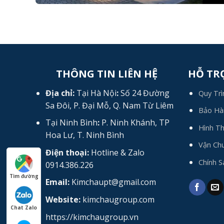
THÔNG TIN LIÊN HỆ
HỖ TR
Địa chỉ:
Tại Hà Nội
:
Số 24 Đường
Quy Trì
Sa Đôi, P. Đại Mỗ, Q. Nam Từ Liêm
Bảo Hàn
Tại Ninh Bình
:
P. Ninh Khánh, TP
Hình T
Hoa Lư, T. Ninh Bình
Vận Chu
Điện thoại:
Hotline & Zalo
Chính S
0914.386.226
Tìm đường
Email:
Kimchaupt@gmail.com
Website:
kimchaugroup.com
Chat Zalo
https://kimchaugroup.vn