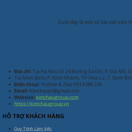
Dưới đây là một số bài viết kiến 
Địa chỉ:
Tại Hà Nội
:
Số 24 Đường Sa Đôi, P. Đại Mỗ, 
Tại Ninh Bình
:
P. Ninh Khánh, TP Hoa Lư, T. Ninh Bì
Điện thoại:
Hotline & Zalo 0914.386.226
Email:
Kimchaupt@gmail.com
Website:
kimchaugroup.com
https://kimchaugroup.vn
HỖ TRỢ KHÁCH HÀNG
Quy Trình Làm Việc