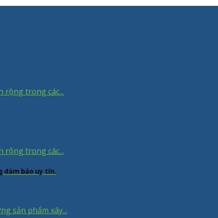
 rộng trong các...
 rộng trong các...
g đảm bảo uy tín.
ng sản phẩm xây...