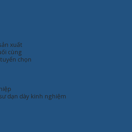
 sản xuất
uối cùng
 tuyển chọn
hiệp
ỹ sư dạn dày kinh nghiệm