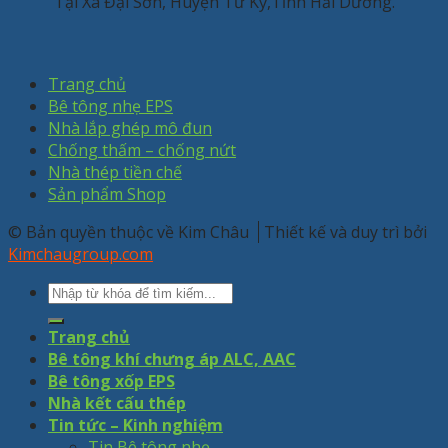
Tại Xã Đại Sơn, Huyện Tứ Kỳ,Tỉnh Hải Dương.
Trang chủ
Bê tông nhẹ EPS
Nhà lắp ghép mô đun
Chống thấm – chống nứt
Nhà thép tiền chế
Sản phẩm Shop
© Bản quyền thuộc về Kim Châu
Thiết kế và duy trì bởi
Kimchaugroup.com
Trang chủ
Bê tông khí chưng áp ALC, AAC
Bê tông xốp EPS
Nhà kết cấu thép
Tin tức – Kinh nghiệm
Tin Bê tông nhẹ