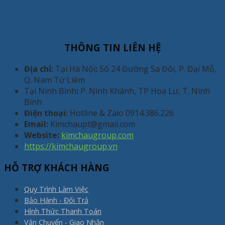
THÔNG TIN LIÊN HỆ
Địa chỉ:
Tại Hà Nội
:
Số 24 Đường Sa Đôi, P. Đại Mỗ,
Q. Nam Từ Liêm
Tại Ninh Bình
:
P. Ninh Khánh, TP Hoa Lư, T. Ninh
Bình
Điện thoại:
Hotline & Zalo 0914.386.226
Email:
Kimchaupt@gmail.com
Website:
kimchaugroup.com
https://kimchaugroup.vn
HỖ TRỢ KHÁCH HÀNG
Quy Trình Làm Việc
Bảo Hành - Đổi Trả
Hình Thức Thanh Toán
Vận Chuyển - Giao Nhận