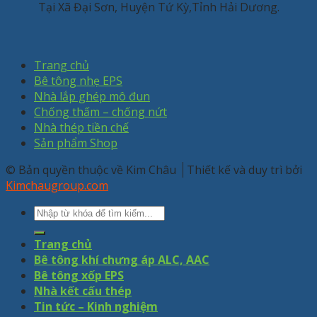
Tại Xã Đại Sơn, Huyện Tứ Kỳ,Tỉnh Hải Dương.
Trang chủ
Bê tông nhẹ EPS
Nhà lắp ghép mô đun
Chống thấm – chống nứt
Nhà thép tiền chế
Sản phẩm Shop
© Bản quyền thuộc về Kim Châu
Thiết kế và duy trì bởi
Kimchaugroup.com
Trang chủ
Bê tông khí chưng áp ALC, AAC
Bê tông xốp EPS
Nhà kết cấu thép
Tin tức – Kinh nghiệm