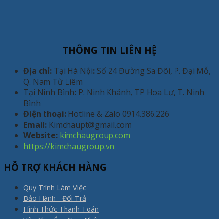
THÔNG TIN LIÊN HỆ
Địa chỉ:
Tại Hà Nội
:
Số 24 Đường Sa Đôi, P. Đại Mỗ,
Q. Nam Từ Liêm
Tại Ninh Bình
:
P. Ninh Khánh, TP Hoa Lư, T. Ninh
Bình
Điện thoại:
Hotline & Zalo 0914.386.226
Email:
Kimchaupt@gmail.com
Website:
kimchaugroup.com
https://kimchaugroup.vn
HỖ TRỢ KHÁCH HÀNG
Quy Trình Làm Việc
Bảo Hành - Đổi Trả
Hình Thức Thanh Toán