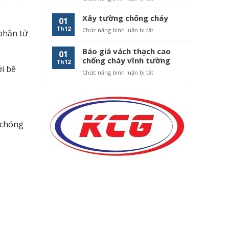
chống
Báo
cháy
giá
Xây tường chống cháy
01
thi
Th12
Chức năng bình luận bị tắt
ở
 phần tử
công
Xây
vách
tường
Báo giá vách thạch cao
thạch
01
chống
chống cháy vĩnh tường
cao
Th12
cháy
ới bê
chống
Chức năng bình luận bị tắt
ở
cháy
Báo
giá
vách
thạch
cao
 chóng
chống
cháy
vĩnh
tường