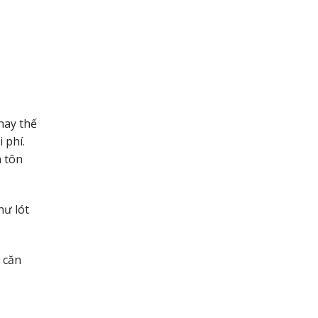
hay thế
 phí.
h tôn
hư lót
 căn