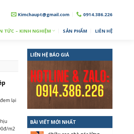
Kimchaupt@gmail.com
0914.386.226
N TỨC – KINH NGHIỆM
SẢN PHẨM
LIÊN HỆ
LIÊN HỆ BÁO GIÁ
ép
đem lại
chịu
BÀI VIẾT MỚI NHẤT
000đ/m2
Chiều cao nhà gác lửng