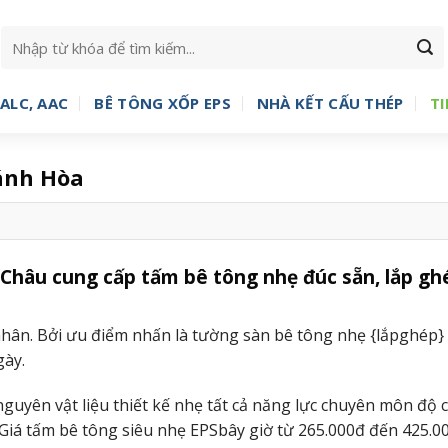
ALC, AAC
BÊ TÔNG XỐP EPS
NHÀ KẾT CẤU THÉP
TI
hánh Hòa
hâu cung cấp tấm bê tông nhẹ đúc sẵn, lắp gh
nhân. Bởi ưu điểm nhấn là tường sàn bê tông nhẹ {lắpghép} 
gày.
nguyên vật liệu thiết kế nhẹ tất cả năng lực chuyên môn độ 
. Giá tấm bê tông siêu nhẹ EPSbây giờ từ 265.000đ đến 425.