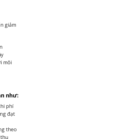
ến giảm
ăn
ây
i môi
ạn như:
hi phí
óng đạt
ng theo
 thụ