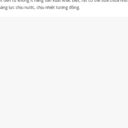
t đến từ không ít hãng sản xuất khác biệt, rất có thể sửa chữa nh
ăng lực chịu nước, chịu nhiệt tương đồng.