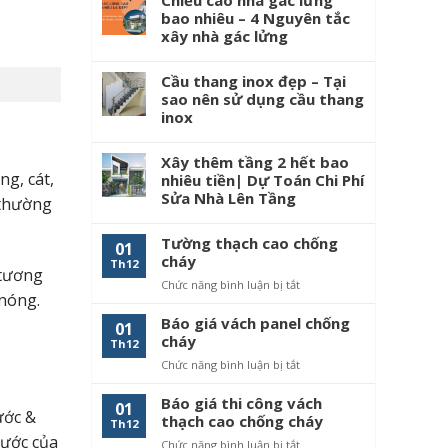
bao nhiêu – 4 Nguyên tắc
xây nhà gác lửng
Cầu thang inox đẹp – Tại
sao nên sử dụng cầu thang
inox
Xây thêm tầng 2 hết bao
g, cát,
nhiêu tiền| Dự Toán Chi Phí
Sửa Nhà Lên Tầng
 thường
Tường thạch cao chống
01
cháy
Th12
 tương
Chức năng bình luận bị tắt
ở
nóng.
Tường
thạch
Báo giá vách panel chống
01
cao
cháy
Th12
chống
Chức năng bình luận bị tắt
ở
cháy
Báo
giá
Báo giá thi công vách
01
ước &
vách
thạch cao chống cháy
Th12
panel
hước của
Chức năng bình luận bị tắt
ở