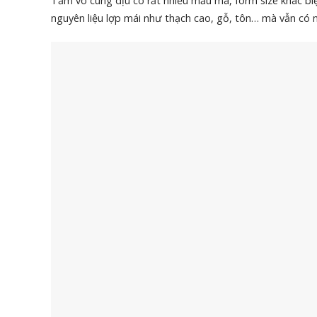
Tấm vô cùng dịu có rất nhiều mẫu mã, form size khác biệ
nguyên liệu lợp mái như thạch cao, gỗ, tôn… mà vẫn có n