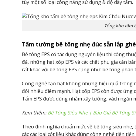
tùy một số loại công năng sử dụng & độ dày tấm.
Tổng kho tấm b
Tấm tường bê tông nhẹ đúc sẵn lắp ghép
Bê tông EPS có tác dụng nguyên liệu thi công thu
đá, những hạt xốp EPS và các chất phụ gia căn b
rất khác với bê tông EPS cũng như: bê tông phân t
Công nghệ tạo hạt không những hiệu quả trong nh
đối nhiều điểm mạnh. Hạt xốp EPS còn được ứng 
Tấm EPS được dùng nhằm xây tường, vách ngăn m
Xem thêm:
Bê Tông Siêu Nhẹ | Báo Giá Bê Tông S
Theo định nghĩa chuẩn mức về bê tông siêu nhẹ, đó
các các loại cốt liệu khác dùng công nghệ tiên tiến