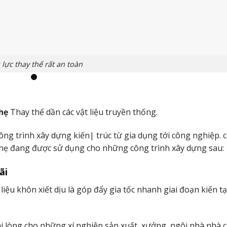
lực thay thế rất an toàn
hẹ
Thay thế dần các vật liệu truyền thống.
 để triển khai vách ngăn hoặc hoàn thiện nội/thiết kế bên n
trình xây dựng kiến| ​​trúc từ gia dụng tới công nghiệp. 
 bản chất có của chính nó nghỉ ngơi những khu vực liên tiếp g
nhẹ đang được sử dụng cho những công trình xây dựng sau:
ãi
biến như: vách chặn vệ sinh, vách chặn phòng bếp, văn ph
…
iệu khôn xiết dịu là góp đẩy gia tốc nhanh giai đoạn kiến tạ
i lòng cho những xí nghiệp sản xuất, xưởng, ngôi nhà nhà 