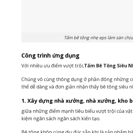
Tấm bê tông nhẹ eps làm sàn chịu 
Công trình ứng dụng
2. Làm vách ngăn trang trí nội, ngoại thất
Với nhiều ưu điểm vượt trội,
Tấm Bê Tông Siêu N
Các dòng sản phẩm tấm panel siêu nhẹ rấthài lòng
Chúng vô cùng thông dụng ở phần đông những công 
Vật liệu này ít bị hao mòn hoặc mất đi tính bổ ích
thể dễ dàng và đơn giản nhận thấy bê tông siêu 
với độ ẩm, độ ẩm & số lượng nước lớn.
1. Xây dựng nhà xưởng, nhà xưởng, kho b
Ứng dụng của một số trong những công trình phổ 
tuyệt bày diễn trang trí tường thiết kế bên ngoài,
giữa những điểm mạnh tiêu biểu vượt trội của vật l
kiệm ngân sách ngân sách kiến tạo.
Bê tông khôn cùng dịu đúc sẵn khi là sản phẩm hà