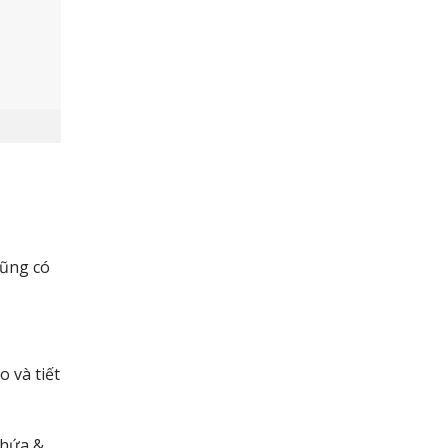
goài.
cũng có
iao tiếp
òng
o và tiết
chứa &