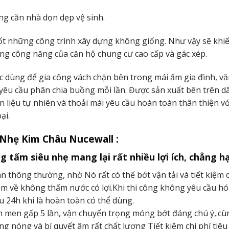
g căn nhà dọn dẹp vệ sinh.
tốt những công trình xây dựng không giống. Như vậy sẽ khi
g công năng của căn hộ chung cư cao cấp và gác xép.
c dùng để gia công vách chặn bên trong mái ấm gia đình, v
yêu cầu phân chia buồng mỗi lần. Được sản xuất bên trên d
liệu tự nhiên và thoải mái yêu cầu hoàn toàn thân thiện vớ
ại.
 Nhẹ Kim Châu Nucewall :
 tấm siêu nhẹ mang lại rất nhiều lợi ích, chẳng h
 thông thường, nhờ Nó rất có thể bớt vận tải và tiết kiệm c
em về không thấm nước có lợi.Khi thi công không yêu cầu h
u 24h khi là hoàn toàn có thể dùng.
 men gấp 5 lần, vận chuyển trọng móng bớt đáng chú ý,.cù
 nóng và bí quyết âm rất chất lượng Tiết kiệm chi phí tiêu