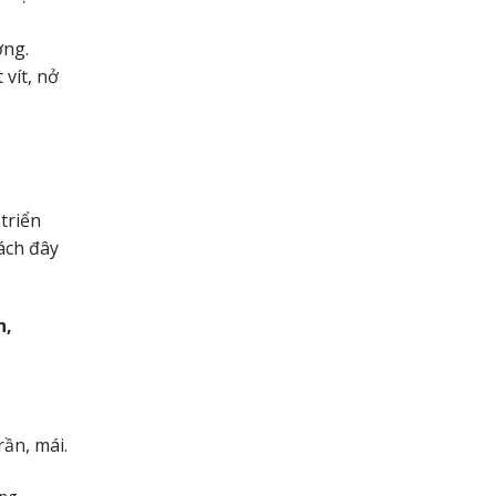
ờng.
vít, nở
triển
cách đây
n,
ần, mái.