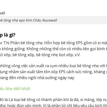
ê tông nhẹ eps Kim Châu Nucewall
 là gì?
ộc Thị Phần bê tông nhẹ. Hỗn hợp bê tông EPS gồm có xi măn
ản không giống. Không những thế còn có nhiều tên gọi bình
ử xốp, bê tông xốp, bê tông nhẹ bọt xốp, v.V.
ững công việc sản xuất ra cụm nhiều loại bê tông nhẹ với
dụng nhằm sản xuất tấm tôn xốp EPS cách sức nóng, kháng 
ang đến nhiều ngôi nhà xưởng ngày nay:
iêu Nhẹ Mới Nhất
 là Là loại bê tông có thành phần khi là đá, xi măng, lớp n
 đúc hoặc đùn văn minh. Vì là phần tử cốt liệu yêu cầu kích t