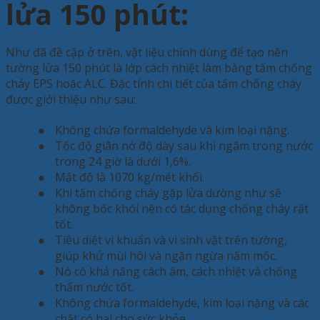
lửa 150 phút:
Như đã đề cập ở trên, vật liệu chính dùng để tạo nên
tường lửa 150 phút là lớp cách nhiệt làm bằng tấm chống
cháy EPS hoặc ALC. Đặc tính chi tiết của tấm chống cháy
được giới thiệu như sau:
●
Không chứa formaldehyde và kim loại nặng.
●
Tốc độ giãn nở độ dày sau khi ngâm trong nước
trong 24 giờ là dưới 1,6%.
●
Mật độ là 1070 kg/mét khối.
●
Khi tấm chống cháy gặp lửa dường như sẽ
không bốc khói nên có tác dụng chống cháy rất
tốt.
●
Tiêu diệt vi khuẩn và vi sinh vật trên tường,
giúp khử mùi hôi và ngăn ngừa nấm mốc.
●
Nó có khả năng cách âm, cách nhiệt và chống
thấm nước tốt.
●
Không chứa formaldehyde, kim loại nặng và các
chất có hại cho sức khỏe.