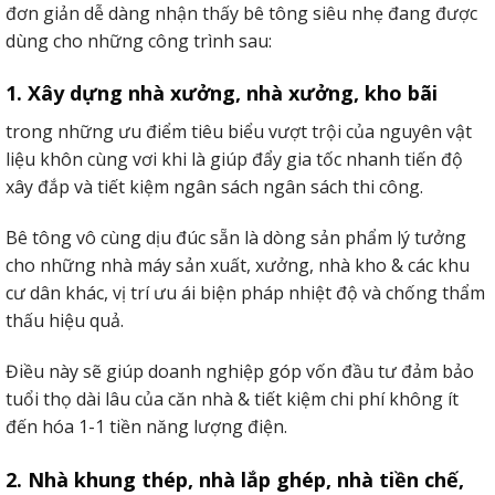
đơn giản dễ dàng nhận thấy bê tông siêu nhẹ đang được
hữu độ ẩm, nhiệt độ và lượng nước lớn.
dùng cho những công trình sau:
Ứng dụng của một trong những dự án công trình phổ cập
1. Xây dựng nhà xưởng, nhà xưởng, kho bãi
như: vách ngăn lau chùi và vệ sinh, vách chặn nhà bếp, văn
phòng tuyệt trang trí tường thiết kế bên ngoài,…
trong những ưu điểm tiêu biểu vượt trội của nguyên vật
liệu khôn cùng vơi khi là giúp đẩy gia tốc nhanh tiến độ
xây đắp và tiết kiệm ngân sách ngân sách thi công.
Bê tông vô cùng dịu đúc sẵn là dòng sản phẩm lý tưởng
cho những nhà máy sản xuất, xưởng, nhà kho & các khu
cư dân khác, vị trí ưu ái biện pháp nhiệt độ và chống thẩm
thấu hiệu quả.
Điều này sẽ giúp doanh nghiệp góp vốn đầu tư đảm bảo
tuổi thọ dài lâu của căn nhà & tiết kiệm chi phí không ít
đến hóa 1-1 tiền năng lượng điện.
Tấm bê tông nhẹ eps làm tường bao hoăc vách ngăn rất tốt
2. Nhà khung thép, nhà lắp ghép, nhà tiền chế,