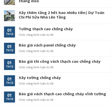
thang inox
Xây thêm tầng 2 hết bao nhiêu tiền| Dự Toán
Chi Phí Sửa Nhà Lên Tầng
Tường thạch cao chống cháy
01
Th12
Chức năng bình luận bị tắt
ở
Tường
thạch
Báo giá vách panel chống cháy
01
cao
Th12
Chức năng bình luận bị tắt
ở
chống
Báo
cháy
giá
Báo giá thi công vách thạch cao chống cháy
01
vách
Th12
Chức năng bình luận bị tắt
ở
panel
Báo
chống
giá
cháy
Xây tường chống cháy
01
thi
Th12
Chức năng bình luận bị tắt
ở
công
Xây
vách
tường
thạch
Báo giá vách thạch cao chống cháy vĩnh tường
01
chống
cao
Th12
Chức năng bình luận bị tắt
ở
cháy
chống
Báo
cháy
giá