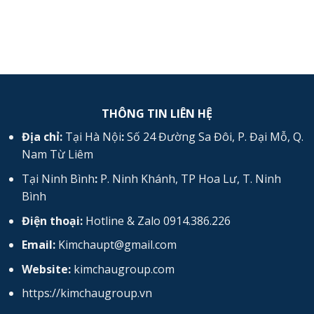
vách
thạch
cao
chống
cháy
vĩnh
tường
THÔNG TIN LIÊN HỆ
Địa chỉ:
Tại Hà Nội
:
Số 24 Đường Sa Đôi, P. Đại Mỗ, Q.
Nam Từ Liêm
Tại Ninh Bình
:
P. Ninh Khánh, TP Hoa Lư, T. Ninh
Bình
Điện thoại:
Hotline & Zalo 0914.386.226
Email:
Kimchaupt@gmail.com
Website:
kimchaugroup.com
https://kimchaugroup.vn