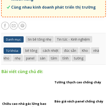
Cùng nhau kinh doanh phát triển thị trường
tin bê tông nhẹ
Tin tức - Kinh nghiệm
Danh mục:
bê tông
cách nhiệt
đúc sẵn
Kho
nhà
Từ khóa:
kho
nhẹ
panel
sàn
tấm
tỉnh
tường
Bài viết cùng chủ đề:
Tường thạch cao chống cháy
Báo giá vách panel chống cháy
Chiều cao nhà gác lửng bao