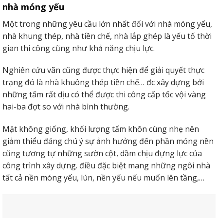
nhà móng yếu
3. Ứng dụng làm sàn siêu nhẹ
Một trong những yêu cầu lớn nhất đối với nhà móng yếu,
Ứng dụng làm sàn là 1 trong những trong những ứng
nhà khung thép, nhà tiền chế, nhà lắp ghép là yếu tố thời
dụng vô cùng phổ biến của tấm siêu nhẹ lắpcấy.
gian thi công cũng như khả năng chịu lực.
Nghiên cứu vãn cũng được thực hiện để giải quyết thực
trạng đó là nhà khuông thép tiền chế… đc xây dựng bởi
những tấm rất dịu có thể được thi công cấp tốc vội vàng
hai-ba đợt so với nhà bình thường.
Mặt không giống, khối lượng tấm khôn cùng nhẹ nên
giảm thiểu đáng chú ý sự ảnh hưởng đến phần móng nền
cũng tương tự những sườn cột, dầm chịu đựng lực của
công trình xây dựng. điều đặc biệt mang những ngôi nhà
tất cả nền móng yếu, lún, nền yếu nếu muốn lên tầng,…