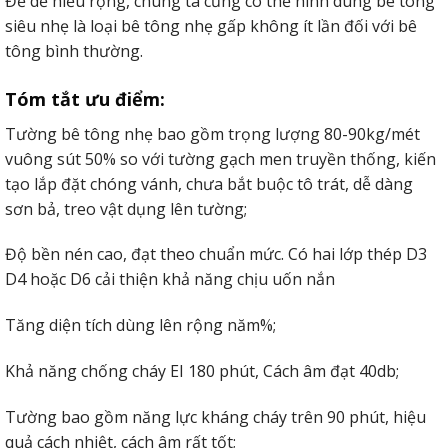
Để dễ hiểu rộng, chúng ta cũng có thể hình dung bê tông
siêu nhẹ là loại bê tông nhẹ gấp không ít lần đối với bê
tông bình thường.
Tóm tắt ưu điểm:
Tường bê tông nhẹ bao gồm trọng lượng 80-90kg/mét
vuông sút 50% so với tường gạch men truyền thống, kiến
tạo lắp đặt chóng vánh, chưa bắt buộc tô trát, dễ dàng
sơn bả, treo vật dụng lên tường;
Độ bền nén cao, đạt theo chuẩn mức. Có hai lớp thép D3
D4 hoặc D6 cải thiện khả năng chịu uốn nắn
Tăng diện tích dùng lên rộng năm%;
Khả năng chống cháy EI 180 phút, Cách âm đạt 40db;
Tường bao gồm năng lực kháng cháy trên 90 phút, hiệu
quả cách nhiệt, cách âm rất tốt;