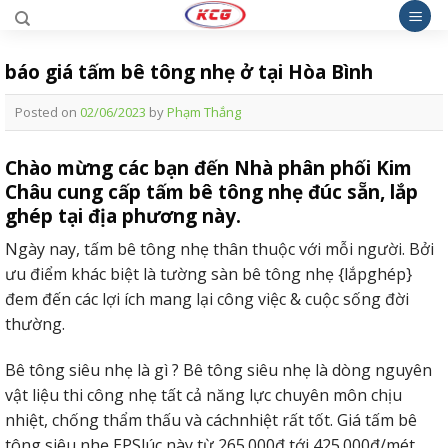
Skip
to
content
báo giá tấm bê tông nhẹ ở tại Hòa Bình
Posted on
02/06/2023
by
Phạm Thắng
Chào mừng các bạn đến Nhà phân phối Kim
Châu cung cấp tấm bê tông nhẹ đúc sẵn, lắp
ghép tại địa phương này.
Ngày nay, tấm bê tông nhẹ thân thuộc với mỗi người. Bởi
ưu điểm khác biệt là tường sàn bê tông nhẹ {lắpghép}
đem đến các lợi ích mang lại công việc & cuộc sống đời
thường.
Bê tông siêu nhẹ là gì ? Bê tông siêu nhẹ là dòng nguyên
vật liệu thi công nhẹ tất cả năng lực chuyên môn chịu
nhiệt, chống thẩm thấu và cáchnhiệt rất tốt. Giá tấm bê
tông siêu nhẹ EPSlúc này từ 265.000đ tới 425.000đ/mét