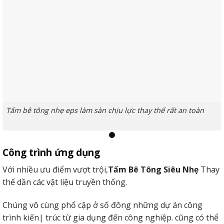
Tấm bê tông nhẹ eps làm sàn chịu lực thay thế rất an toàn
Công trình ứng dụng
2. Làm vách ngăn trang trí nội, ngoại thất
Với nhiều ưu điểm vượt trội,
Tấm Bê Tông Siêu Nhẹ
Thay
Các sản phẩm tấm panel siêu nhẹ rấtlý tưởng để làm vách
thế dần các vật liệu truyền thống.
chặn hay hoàn thiện nội/thiết kế bên ngoài.
Chúng vô cùng phổ cập ở số đông những dự án công
Vật liệu này ít bị tốn mòn hay không đủ tính có ích vốn tất
trình kiến| ​​trúc từ gia dụng đến công nghiệp. cũng có thể
cả của nó làm việc những Quanh Vùng tiếp tục tiếp xúc sở