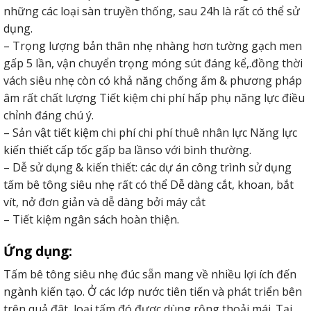
những các loại sàn truyền thống, sau 24h là rất có thể sử
dụng.
– Trọng lượng bản thân nhẹ nhàng hơn tường gạch men
gấp 5 lần, vận chuyển trọng móng sút đáng kể,.đồng thời
vách siêu nhẹ còn có khả năng chống ấm & phương pháp
âm rất chất lượng Tiết kiệm chi phí hấp phụ năng lực điều
chỉnh đáng chú ý.
– Sản vật tiết kiệm chi phí chi phí thuê nhân lực Năng lực
kiến thiết cấp tốc gấp ba lầnso với bình thường.
– Dễ sử dụng & kiến thiết: các dự án công trình sử dụng
tấm bê tông siêu nhẹ rất có thể Dễ dàng cắt, khoan, bắt
vít, nở đơn giản và dễ dàng bởi máy cắt
– Tiết kiệm ngân sách hoàn thiện.
Ứng dụng:
Tấm bê tông siêu nhẹ đúc sẵn mang về nhiều lợi ích đến
ngành kiến tạo. Ở các lớp nước tiên tiến và phát triển bên
trên quả đât, loại tấm đó được dùng rộng thoải mái. Tại