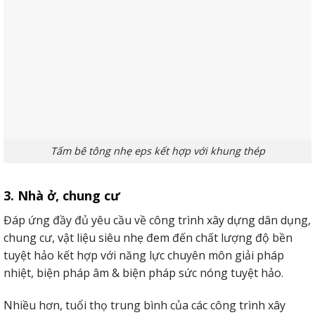
Tấm bê tông nhẹ eps làm sàn chắc chắn
4. Ứng dụng tường lắp ghép
Ứng dụng tường là 1 trong Một trong những ứng dụng
thịnh hành tốt nhất của bê tông nhẹ.
Tấm bê tông nhẹ eps kết hợp với khung thép
Chính vì vận tốc thiết kế nhanh, năng lực chuyên môn
chống thẩm thấu, bí quyết âm, biện pháp nhiệt độ tiêu
3. Nhà ở, chung cư
biểu mà tấm bê tông siêu nhẹ ngày càng được ứng dụng
thoáng rộng rộng trong những công trình kiến thiết.
Đáp ứng đầy đủ yêu cầu về công trình xây dựng dân dụng,
chung cư, vật liệu siêu nhẹ đem đến chất lượng độ bền
Mặt không giống, câu hỏi ứng dụng tường bê tông siêu
tuyệt hảo kết hợp với năng lực chuyên môn giải pháp
nhẹ còn bớt vận chuyển Gia Công phần móng hệ thống
nhiệt, biện pháp âm & biện pháp sức nóng tuyệt hảo.
chịu đựng lực của ngôi nhà.
Nhiều hơn, tuổi thọ trung bình của các công trình xây
Tấm bê tông nhẹ EPS làm tường bao, vách ngăn.