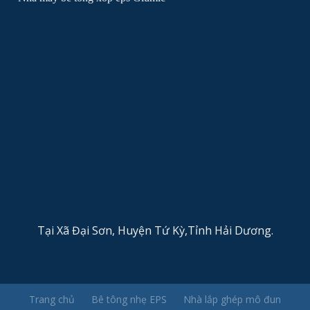
Tại Xã Đại Sơn, Huyện Tứ Kỳ,Tỉnh Hải Dương.
Trang chủ
Bê tông nhẹ EPS
Nhà lắp ghép mô đun