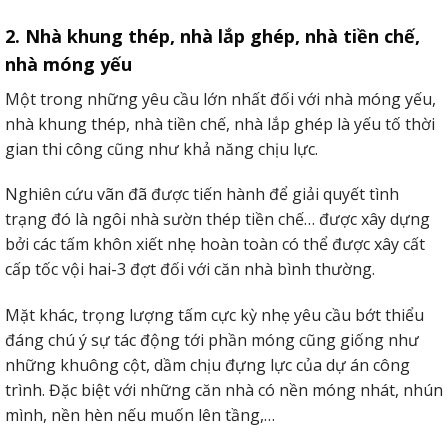
Tấm bê tông nhẹ eps làm tường bao hoăc vách ngăn rất tốt
2. Nhà khung thép, nhà lắp ghép, nhà tiền chế,
nhà móng yếu
3. Ứng dụng làm sàn siêu nhẹ
Một trong những yêu cầu lớn nhất đối với nhà móng yếu,
Ứng dụng làm cho sàn là 1 giữa những ứng dụng khôn
nhà khung thép, nhà tiền chế, nhà lắp ghép là yếu tố thời
xiết phổ biến của tấm siêu nhẹ lắpcấy.
gian thi công cũng như khả năng chịu lực.
Nghiên cứu vãn đã được tiến hành để giải quyết tình
trạng đó là ngôi nhà sườn thép tiền chế… được xây dựng
bởi các tấm khôn xiết nhẹ hoàn toàn có thể được xây cất
cấp tốc vội hai-3 đợt đối với căn nhà bình thường.
Mặt khác, trọng lượng tấm cực kỳ nhẹ yêu cầu bớt thiểu
đáng chú ý sự tác động tới phần móng cũng giống như
những khuông cột, dầm chịu đựng lực của dự án công
trình. Đặc biệt với những căn nhà có nền móng nhát, nhún
mình, nền hèn nếu muốn lên tầng,…