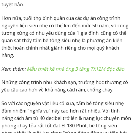
của ngôi nhà.
tuyệt hảo.
Tấm bê tông nhẹ EPS làm tường bao, vách ngăn.
Hơn nữa, tuổi thọ bình quân của các dự án công trình
nguyên liệu siêu nhẹ có thể lên đến mức 50 năm, vô cùng
tương xứng có nhu yếu dùng của 1 gia đình. cũng có thể
quan sát thấy tấm bê tông siêu nhẹ là phương án kiến
thiết hoàn chỉnh nhất giành riêng cho mọi quý khách
hàng.
Xem thêm:
Mẫu thiết kế nhà ống 3 tầng 7X12M độc đáo
Những công trình như khách sạn, trường học thường có
yêu cầu cao hơn về khả năng cách âm, chống cháy.
So với các nguyên vật liệu cổ xưa, tấm bê tông siêu nhẹ
đảm nhiệm “nghĩa vụ” này cao hơn rất nhiều. Với tính
năng cách âm từ 40 decibel trở lên & năng lực chuyên môn
phòng cháy tỏa rất tốt đạt EI 180 Phút, bê tông siêu