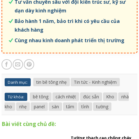
Tư vấn chuyên sâu với đội kiến trúc sư, kỹ sư
dạn dày kinh nghiệm
Bảo hành 1 năm, bảo trì khi có yêu cầu của
khách hàng
Cùng nhau kinh doanh phát triển thị trường
tin bê tông nhẹ
Tin tức - Kinh nghiệm
Danh mục:
bê tông
cách nhiệt
đúc sẵn
Kho
nhà
Từ khóa:
kho
nhẹ
panel
sàn
tấm
tỉnh
tường
Bài viết cùng chủ đề:
Tường thạch cao chống cháy