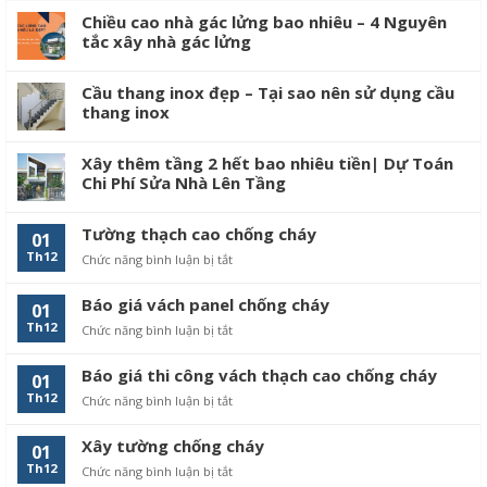
Chiều cao nhà gác lửng bao nhiêu – 4 Nguyên
tắc xây nhà gác lửng
Cầu thang inox đẹp – Tại sao nên sử dụng cầu
thang inox
Xây thêm tầng 2 hết bao nhiêu tiền| Dự Toán
Chi Phí Sửa Nhà Lên Tầng
Tường thạch cao chống cháy
01
Th12
Chức năng bình luận bị tắt
ở
Tường
thạch
Báo giá vách panel chống cháy
01
cao
Th12
Chức năng bình luận bị tắt
ở
chống
Báo
cháy
giá
Báo giá thi công vách thạch cao chống cháy
01
vách
Th12
Chức năng bình luận bị tắt
ở
panel
Báo
chống
giá
cháy
Xây tường chống cháy
01
thi
Th12
Chức năng bình luận bị tắt
ở
công