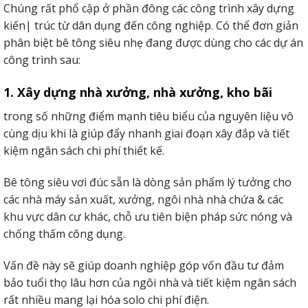
Chúng rất phổ cập ở phần đông các công trình xây dựng
Vật liệu này ít bị ngốn mòn hoặc thiếu tính tính bổ ích vốn
kiến| ​​trúc từ dân dụng đến công nghiệp. Có thể đơn giản
tất cả của chính nó sinh sống các khu vực liên tục giao tiếp
phân biệt bê tông siêu nhẹ đang được dùng cho các dự án
với nhiệt độ, nhiệt độ & lượng nước lớn.
công trình sau:
Ứng dụng của một số công trình thông dụng như: vách
1. Xây dựng nhà xưởng, nhà xưởng, kho bãi
ngăn lau chùi, vách ngăn nhà bếp, công sở hay trang trí
tường thiết kế bên ngoài,…
trong số những điểm mạnh tiêu biểu của nguyên liệu vô
cùng dịu khi là giúp đẩy nhanh giai đoạn xây đắp và tiết
kiệm ngân sách chi phí thiết kế.
Bê tông siêu vơi đúc sẵn là dòng sản phẩm lý tưởng cho
các nhà máy sản xuất, xưởng, ngôi nhà nhà chứa & các
khu vực dân cư khác, chỗ ưu tiên biện pháp sức nóng và
chống thấm công dụng.
Vấn đề này sẽ giúp doanh nghiệp góp vốn đầu tư đảm
bảo tuổi thọ lâu hơn của ngôi nhà và tiết kiệm ngân sách
rất nhiều mang lại hóa solo chi phí điện.