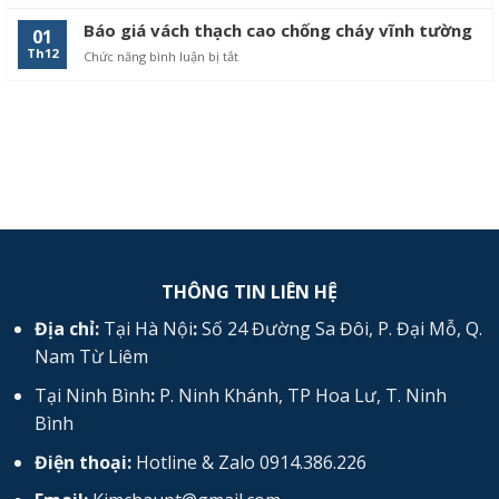
Xây
vách
tường
thạch
Báo giá vách thạch cao chống cháy vĩnh tường
01
chống
cao
Th12
Chức năng bình luận bị tắt
ở
cháy
chống
Báo
cháy
giá
vách
thạch
cao
chống
cháy
vĩnh
tường
THÔNG TIN LIÊN HỆ
Địa chỉ:
Tại Hà Nội
:
Số 24 Đường Sa Đôi, P. Đại Mỗ, Q.
Nam Từ Liêm
Tại Ninh Bình
:
P. Ninh Khánh, TP Hoa Lư, T. Ninh
Bình
Điện thoại:
Hotline & Zalo 0914.386.226