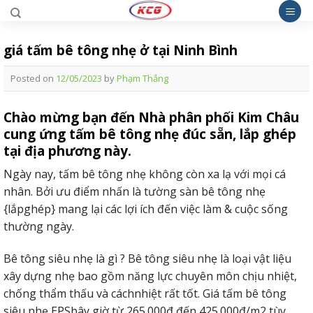
Skip
to
content
giá tấm bê tông nhẹ ở tại Ninh Bình
Posted on
12/05/2023
by
Phạm Thắng
Chào mừng bạn đến Nhà phân phối Kim Châu
cung ứng tấm bê tông nhẹ đúc sẵn, lắp ghép
tại địa phương này.
Ngày nay, tấm bê tông nhẹ không còn xa lạ với mọi cá
nhân. Bởi ưu điểm nhấn là tường sàn bê tông nhẹ
{lắpghép} mang lại các lợi ích đến việc làm & cuộc sống
thường ngày.
Bê tông siêu nhẹ là gì ? Bê tông siêu nhẹ là loại vật liệu
xây dựng nhẹ bao gồm năng lực chuyên môn chịu nhiệt,
chống thẩm thấu và cáchnhiệt rất tốt. Giá tấm bê tông
siêu nhẹ EPSbây giờ từ 265.000đ đến 425.000đ/m2 tùy