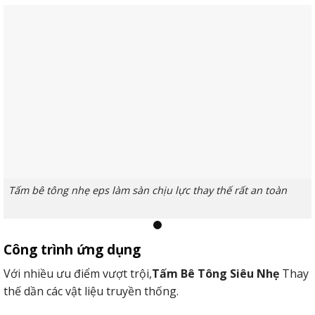
Tấm bê tông nhẹ eps làm sàn chịu lực thay thế rất an toàn
Công trình ứng dụng
2. Làm vách ngăn trang trí nội, ngoại thất
Với nhiều ưu điểm vượt trội,
Tấm Bê Tông Siêu Nhẹ
Thay
Các sản phẩm tấm panel siêu nhẹ rấtưng ý để triển khai
thế dần các vật liệu truyền thống.
vách chặn hoặc hoàn thiện nội/thiết kế bên ngoài.