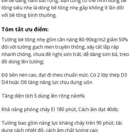
Để dễ dàng nắm bắt rộng, bạn cũng có thể hình dung bê
tông siêu nhẹ là dòng bê tông nhẹ gấp không ít lần đối
với bê tông bình thường.
Tóm tắt ưu điểm:
Tường bê tông nhẹ gồm cân nặng 80-90kg/m2 giảm 50%
đối với tường gạch men truyền thống, xây cất lắp ráp
nhanh chóng, chưa đề nghị sơn trát, dễ dàng sơn bả, treo
đồ dùng lên tường;
Độ bền nén cao, đạt đi theo chuẩn mức. Có 2 lớp thép D3
D4 hoặc D6 tăng năng lực chịu đựng uốn
Tăng diện tích S dùng lên rộng năm%;
Khả năng phòng cháy EI 180 phút, Cách âm đạt 40db;
Tường bao gồm năng lực kháng cháy trên 90 phút, tác
dụng cách nhiệt độ, cách âm chất lượng cao;