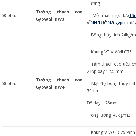
Tường.
Tường thạch cao
60 phút
+ Mỗi mặt một lớp
Tấ
GypWall DW3
VĨNH TƯỜNG-gyproc
dà
+ Bông thủy tinh 24kg/
+ Khung VT V-Wall C75
+ Tấm thạch cao tiêu 
2 lớp dày 12,5 mm
Tường thạch cao
68 phút
+ Mật độ bông thủy tinh
GypWall DW4
50mm.
Độ dày: 126mm
Trọng lượng: 40kg/m2
+ Khung V-Wall C75 Vĩn