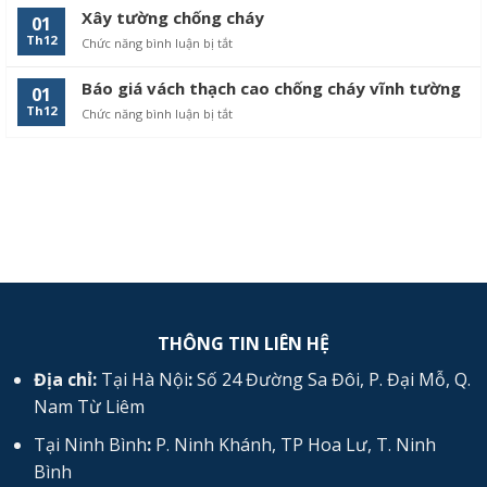
giá
cháy
Xây tường chống cháy
01
thi
Th12
Chức năng bình luận bị tắt
ở
công
Xây
vách
tường
thạch
Báo giá vách thạch cao chống cháy vĩnh tường
01
chống
cao
Th12
Chức năng bình luận bị tắt
ở
cháy
chống
Báo
cháy
giá
vách
thạch
cao
chống
cháy
vĩnh
tường
THÔNG TIN LIÊN HỆ
Địa chỉ:
Tại Hà Nội
:
Số 24 Đường Sa Đôi, P. Đại Mỗ, Q.
Nam Từ Liêm
Tại Ninh Bình
:
P. Ninh Khánh, TP Hoa Lư, T. Ninh
Bình