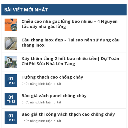
BÀI VIẾT MỚI NHẤT
Chiều cao nhà gác lửng bao nhiêu – 4 Nguyên
tắc xây nhà gác lửng
Cầu thang inox đẹp – Tại sao nên sử dụng cầu
thang inox
Xây thêm tầng 2 hết bao nhiêu tiền| Dự Toán
Chi Phí Sửa Nhà Lên Tầng
Tường thạch cao chống cháy
01
Th12
Chức năng bình luận bị tắt
ở
Tường
thạch
Báo giá vách panel chống cháy
01
cao
Th12
Chức năng bình luận bị tắt
ở
chống
Báo
cháy
giá
Báo giá thi công vách thạch cao chống cháy
01
vách
Th12
Chức năng bình luận bị tắt
ở
panel
Báo
chống