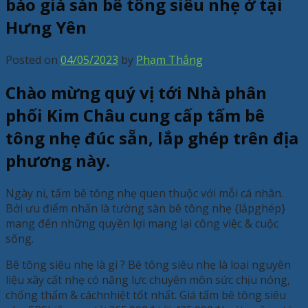
báo giá sàn bê tông siêu nhẹ ở tại
Hưng Yên
Posted on
04/05/2023
by
Phạm Thắng
Chào mừng quý vị tới Nhà phân
phối Kim Châu cung cấp tấm bê
tông nhẹ đúc sẵn, lắp ghép trên địa
phương này.
Ngày ni, tấm bê tông nhẹ quen thuộc với mỗi cá nhân.
Bởi ưu điểm nhấn là tường sàn bê tông nhẹ {lắpghép}
mang đến những quyền lợi mang lại công việc & cuộc
sống.
Bê tông siêu nhẹ là gì ? Bê tông siêu nhẹ là loại nguyên
liệu xây cất nhẹ có năng lực chuyên môn sức chịu nóng,
chống thấm & cáchnhiệt tốt nhất. Giá tấm bê tông siêu