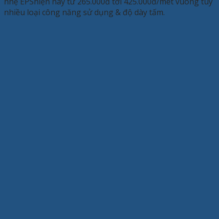
nhẹ EPShiện nay từ 265.000đ tới 425.000đ/mét vuông tùy
nhiều loại công năng sử dụng & độ dày tấm.