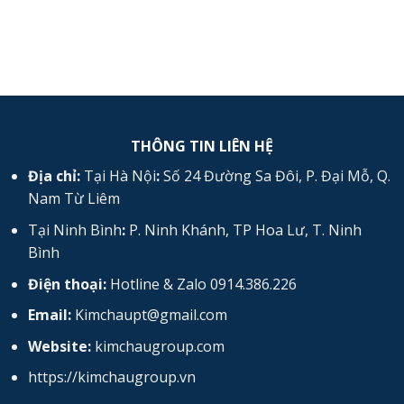
vách
thạch
cao
chống
cháy
vĩnh
tường
THÔNG TIN LIÊN HỆ
Địa chỉ:
Tại Hà Nội
:
Số 24 Đường Sa Đôi, P. Đại Mỗ, Q.
Nam Từ Liêm
Tại Ninh Bình
:
P. Ninh Khánh, TP Hoa Lư, T. Ninh
Bình
Điện thoại:
Hotline & Zalo 0914.386.226
Email:
Kimchaupt@gmail.com
Website:
kimchaugroup.com
https://kimchaugroup.vn