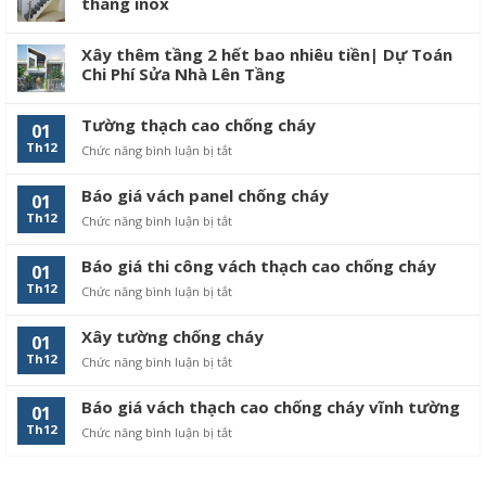
thang inox
Xây thêm tầng 2 hết bao nhiêu tiền| Dự Toán
Chi Phí Sửa Nhà Lên Tầng
Tường thạch cao chống cháy
01
Th12
Chức năng bình luận bị tắt
ở
Tường
thạch
Báo giá vách panel chống cháy
01
cao
Th12
Chức năng bình luận bị tắt
ở
chống
Báo
cháy
giá
Báo giá thi công vách thạch cao chống cháy
01
vách
Th12
Chức năng bình luận bị tắt
ở
panel
Báo
chống
giá
cháy
Xây tường chống cháy
01
thi
Th12
Chức năng bình luận bị tắt
ở
công
Xây
vách
tường
thạch
Báo giá vách thạch cao chống cháy vĩnh tường
01
chống
cao
Th12
Chức năng bình luận bị tắt
ở
cháy
chống
Báo
cháy
giá