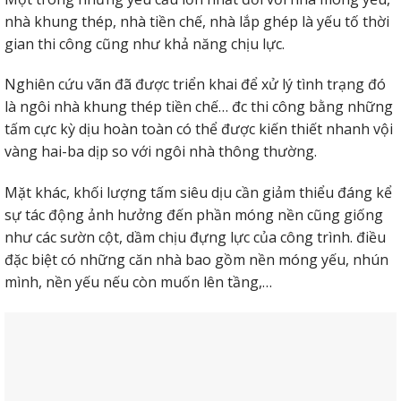
nhà khung thép, nhà tiền chế, nhà lắp ghép là yếu tố thời
Ứng dụng có tác dụng sàn là 1 Một trong những ứng
gian thi công cũng như khả năng chịu lực.
dụng cực kỳ phổ biến của tấm siêu nhẹ lắpghép.
Nghiên cứu vãn đã được triển khai để xử lý tình trạng đó
là ngôi nhà khung thép tiền chế… đc thi công bằng những
tấm cực kỳ dịu hoàn toàn có thể được kiến thiết nhanh vội
vàng hai-ba dịp so với ngôi nhà thông thường.
Mặt khác, khối lượng tấm siêu dịu cần giảm thiểu đáng kể
sự tác động ảnh hưởng đến phần móng nền cũng giống
như các sườn cột, dầm chịu đựng lực của công trình. điều
đặc biệt có những căn nhà bao gồm nền móng yếu, nhún
mình, nền yếu nếu còn muốn lên tầng,…
Tấm bê tông nhẹ eps làm sàn chắc chắn