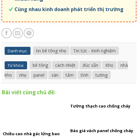
Cùng nhau kinh doanh phát triển thị trường
tin bê tông nhẹ
Tin tức - Kinh nghiệm
Danh mục:
bê tông
cách nhiệt
đúc sẵn
Kho
nhà
Từ khóa:
kho
nhẹ
panel
sàn
tấm
tỉnh
tường
Bài viết cùng chủ đề:
Tường thạch cao chống cháy
Báo giá vách panel chống cháy
Chiều cao nhà gác lửng bao