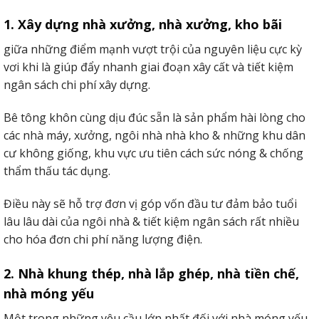
Ứng dụng của một trong những công trình xây dựng
1. Xây dựng nhà xưởng, nhà xưởng, kho bãi
thịnh hành như: vách ngăn dọn dẹp, vách chặn khu nhà
bếp, văn phòng xuất xắc trang trí tường thiết kế bên
giữa những điểm mạnh vượt trội của nguyên liệu cực kỳ
ngoài,…
vơi khi là giúp đẩy nhanh giai đoạn xây cất và tiết kiệm
ngân sách chi phí xây dựng.
Bê tông khôn cùng dịu đúc sẵn là sản phẩm hài lòng cho
các nhà máy, xưởng, ngôi nhà nhà kho & những khu dân
cư không giống, khu vực ưu tiên cách sức nóng & chống
thẩm thấu tác dụng.
Điều này sẽ hỗ trợ đơn vị góp vốn đầu tư đảm bảo tuổi
lâu lâu dài của ngôi nhà & tiết kiệm ngân sách rất nhiều
cho hóa đơn chi phí năng lượng điện.
2. Nhà khung thép, nhà lắp ghép, nhà tiền chế,
Tấm bê tông nhẹ eps làm tường bao hoăc vách ngăn rất tốt
nhà móng yếu
3. Ứng dụng làm sàn siêu nhẹ
Một trong những yêu cầu lớn nhất đối với nhà móng yếu,