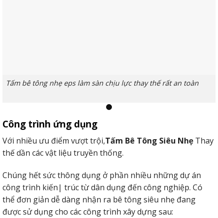
Tấm bê tông nhẹ eps làm sàn chịu lực thay thế rất an toàn
Công trình ứng dụng
2. Làm vách ngăn trang trí nội, ngoại thất
Với nhiều ưu điểm vượt trội,
Tấm Bê Tông Siêu Nhẹ
Thay
Các sản phẩm tấm panel siêu nhẹ rấthài lòng để triển khai
thế dần các vật liệu truyền thống.
vách chặn hoặc hoàn thành xong nội/thiết kế bên ngoài.
Chúng hết sức thông dụng ở phần nhiều những dự án
Vật liệu này ít bị ngốn mòn hay không đủ tính có lợi vốn
công trình kiến| ​​trúc từ dân dụng đến công nghiệp. Có
gồm của chính nó sinh sống những khoanh vùng liên tục
thể đơn giản dễ dàng nhận ra bê tông siêu nhẹ đang
tiếp xúc với nhiệt độ, nhiệt độ & lượng nước lớn.
được sử dụng cho các công trình xây dựng sau: