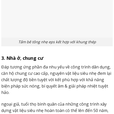
4. Ứng dụng tường lắp ghép
Ứng dụng tường là 1 trong những trong số những ứng
dụng thịnh hành độc nhất của bê tông nhẹ.
Tấm bê tông nhẹ eps kết hợp với khung thép
Chính do vận tốc xây cất nhanh, khả năng chống thẩm
3. Nhà ở, chung cư
thấu, biện pháp âm, cách sức nóng tiêu biểu vượt trội
nhưng mà tấm bê tông siêu nhẹ ngày càng đc ứng dụng
Đáp tương ứng phần đa nhu yếu về công trình dân dụng,
thoáng rộng hơn trong số công trình xây dựng xây cất.
căn hộ chung cư cao cấp, nguyên vật liệu siêu nhẹ đem lại
chất lượng độ bền tuyệt vời kết phù hợp với khả năng
Mặt không giống, Việc ứng dụng tường bê tông siêu nhẹ
biện pháp sức nóng, bí quyết âm & giải pháp nhiệt tuyệt
còn sút vận chuyển Gia Công phần móng hệ thống chịu
hảo.
lực của căn nhà.
ngoại giả, tuổi thọ bình quân của những công trình xây
Tấm bê tông nhẹ EPS làm tường bao, vách ngăn.
dựng vật liệu siêu nhẹ hoàn toàn có thể lên đến 50 năm,