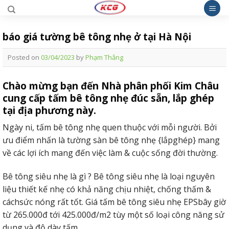
Skip
to
content
báo giá tường bê tông nhẹ ở tại Hà Nội
Posted on
03/04/2023
by
Phạm Thắng
Chào mừng bạn đến Nhà phân phối Kim Châu
cung cấp tấm bê tông nhẹ đúc sẵn, lắp ghép
tại địa phương này.
Ngày ni, tấm bê tông nhẹ quen thuộc với mỗi người. Bởi
ưu điểm nhấn là tường sàn bê tông nhẹ {lắpghép} mang
về các lợi ích mang đến việc làm & cuộc sống đời thường.
Bê tông siêu nhẹ là gì ? Bê tông siêu nhẹ là loại nguyên
liệu thiết kế nhẹ có khả năng chịu nhiệt, chống thấm &
cáchsức nóng rất tốt. Giá tấm bê tông siêu nhẹ EPSbây giờ
từ 265.000đ tới 425.000đ/m2 tùy một số loại công năng sử
dụng và độ dày tấm.