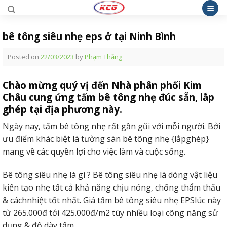
Skip
to
content
bê tông siêu nhẹ eps ở tại Ninh Bình
Posted on
22/03/2023
by
Phạm Thắng
Chào mừng quý vị đến Nhà phân phối Kim
Châu cung ứng tấm bê tông nhẹ đúc sẵn, lắp
ghép tại địa phương này.
Ngày nay, tấm bê tông nhẹ rất gần gũi với mỗi người. Bởi
ưu điểm khác biệt là tường sàn bê tông nhẹ {lắpghép}
mang về các quyền lợi cho việc làm và cuộc sống.
Bê tông siêu nhẹ là gì ? Bê tông siêu nhẹ là dòng vật liệu
kiến tạo nhẹ tất cả khả năng chịu nóng, chống thẩm thấu
& cáchnhiệt tốt nhất. Giá tấm bê tông siêu nhẹ EPSlúc này
từ 265.000đ tới 425.000đ/m2 tùy nhiều loại công năng sử
dụng & độ dày tấm.