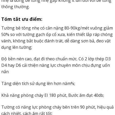
nhẹ là dòng bê tông nhẹ gấp không ít lần đối với bê tông
thông thường.
Tóm tắt ưu điểm:
Tường bê tông nhẹ có cân nặng 80-90kg/mét vuông giảm
50% so với tường gạch ốp cổ xưa, kiến thiết lắp ráp chóng
vánh, không bắt buộc đánh trát, dễ dàng sơn bả, đeo vật
dụng lên tường;
Độ bền nén cao, đạt đi theo chuẩn mức. Có 2 lớp thép D3
D4 hay D6 cải thiện năng lực chuyên môn chịu đựng uốn
nắn
Tăng diện tích sử dụng lên hơn năm%;
Khả năng phòng cháy EI 180 phút, Bước âm đạt 40db;
Tường có năng lực phòng cháy bên trên 90 phút, hiệu quả
cách nhiệt, cách âm rất tốt;