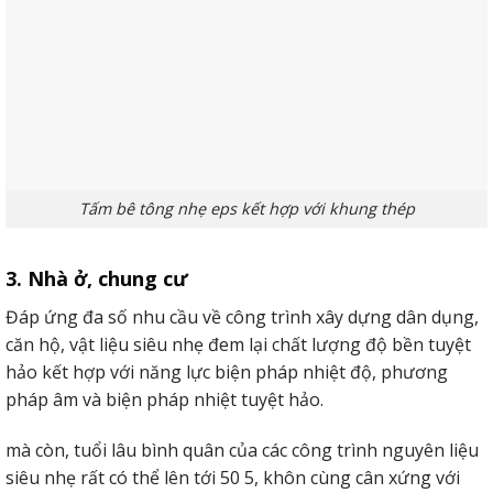
Tấm bê tông nhẹ eps làm sàn chắc chắn
4. Ứng dụng tường lắp ghép
Ứng dụng tường là một Một trong những ứng dụng phổ
Tấm bê tông nhẹ eps kết hợp với khung thép
cập tuyệt nhất của bê tông nhẹ.
3. Nhà ở, chung cư
Chính bởi vì vận tốc xây dựng Nhanh, khả năng chống
thẩm thấu, biện pháp âm, bí quyết nhiệt vượt trội nhưng
Đáp ứng đa số nhu cầu về công trình xây dựng dân dụng,
mà tấm bê tông siêu nhẹ càng ngày càng được ứng dụng
căn hộ, vật liệu siêu nhẹ đem lại chất lượng độ bền tuyệt
rộng rãi hơn trong những dự án công trình kiến tạo.
hảo kết hợp với năng lực biện pháp nhiệt độ, phương
pháp âm và biện pháp nhiệt tuyệt hảo.
Mặt không giống, bài toán phần mềm tường bê tông siêu
nhẹ còn giảm vận tải tối ưu móng nền hệ thống chịu đựng
mà còn, tuổi lâu bình quân của các công trình nguyên liệu
lực của ngôi nhà.
siêu nhẹ rất có thể lên tới 50 5, khôn cùng cân xứng với