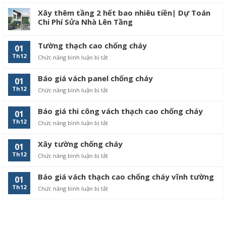
Xây thêm tầng 2 hết bao nhiêu tiền| Dự Toán
Chi Phí Sửa Nhà Lên Tầng
Tường thạch cao chống cháy
01
Th12
Chức năng bình luận bị tắt
ở
Tường
thạch
Báo giá vách panel chống cháy
01
cao
Th12
Chức năng bình luận bị tắt
ở
chống
Báo
cháy
giá
Báo giá thi công vách thạch cao chống cháy
01
vách
Th12
Chức năng bình luận bị tắt
ở
panel
Báo
chống
giá
cháy
Xây tường chống cháy
01
thi
Th12
Chức năng bình luận bị tắt
ở
công
Xây
vách
tường
thạch
Báo giá vách thạch cao chống cháy vĩnh tường
01
chống
cao
Th12
Chức năng bình luận bị tắt
ở
cháy
chống
Báo
cháy
giá
vách
thạch