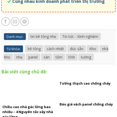
Cùng nhau kinh doanh phát triển thị trường
tin bê tông nhẹ
Tin tức - Kinh nghiệm
Danh mục:
bê tông
cách nhiệt
đúc sẵn
Kho
nhà
Từ khóa:
kho
nhẹ
panel
sàn
tấm
tỉnh
tường
Bài viết cùng chủ đề:
Tường thạch cao chống cháy
Báo giá vách panel chống cháy
Chiều cao nhà gác lửng bao
nhiêu – 4 Nguyên tắc xây nhà
gác lửng