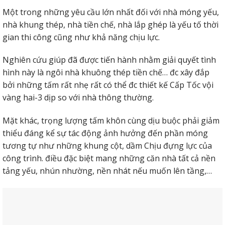
3. Ứng dụng làm sàn siêu nhẹ
Một trong những yêu cầu lớn nhất đối với nhà móng yếu,
nhà khung thép, nhà tiền chế, nhà lắp ghép là yếu tố thời
Ứng dụng làm cho sàn là một trong những Một trong
gian thi công cũng như khả năng chịu lực.
những ứng dụng khôn cùng thịnh hành của tấm siêu nhẹ
lắpcấy.
Nghiên cứu giúp đã được tiến hành nhằm giải quyết tình
hình này là ngôi nhà khuông thép tiền chế… đc xây đắp
bởi những tấm rất nhẹ rất có thể đc thiết kế Cấp Tốc vội
vàng hai-3 dịp so với nhà thông thường.
Mặt khác, trọng lượng tấm khôn cùng dịu buộc phải giảm
thiểu đáng kể sự tác động ảnh hưởng đến phần móng
tương tự như những khung cột, dầm Chịu đựng lực của
công trình. điều đặc biệt mang những căn nhà tất cả nền
tảng yếu, nhún nhường, nền nhát nếu muốn lên tầng,…