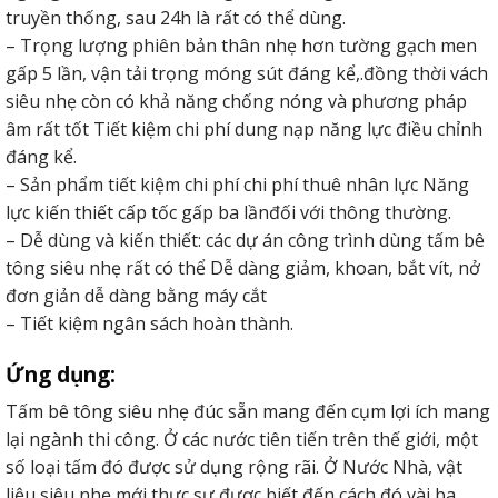
truyền thống, sau 24h là rất có thể dùng.
– Trọng lượng phiên bản thân nhẹ hơn tường gạch men
gấp 5 lần, vận tải trọng móng sút đáng kể,.đồng thời vách
siêu nhẹ còn có khả năng chống nóng và phương pháp
âm rất tốt Tiết kiệm chi phí dung nạp năng lực điều chỉnh
đáng kể.
– Sản phẩm tiết kiệm chi phí chi phí thuê nhân lực Năng
lực kiến thiết cấp tốc gấp ba lầnđối với thông thường.
– Dễ dùng và kiến thiết: các dự án công trình dùng tấm bê
tông siêu nhẹ rất có thể Dễ dàng giảm, khoan, bắt vít, nở
đơn giản dễ dàng bằng máy cắt
– Tiết kiệm ngân sách hoàn thành.
Ứng dụng:
Tấm bê tông siêu nhẹ đúc sẵn mang đến cụm lợi ích mang
lại ngành thi công. Ở các nước tiên tiến trên thế giới, một
số loại tấm đó được sử dụng rộng rãi. Ở Nước Nhà, vật
liệu siêu nhẹ mới thực sự được biết đến cách đó vài ba