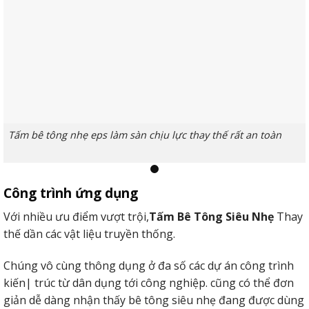
Tấm bê tông nhẹ eps làm sàn chịu lực thay thế rất an toàn
Công trình ứng dụng
2. Làm vách ngăn trang trí nội, ngoại thất
Với nhiều ưu điểm vượt trội,
Tấm Bê Tông Siêu Nhẹ
Thay
Các dòng sản phẩm tấm panel siêu nhẹ rấtlý tưởng để
thế dần các vật liệu truyền thống.
triển khai vách chặn hoặc triển khai xong nội/ngoại thất.
Chúng vô cùng thông dụng ở đa số các dự án công trình
Vật liệu này hạn chế bị phí mòn hay thiếu tính tính hữu
kiến| ​​trúc từ dân dụng tới công nghiệp. cũng có thể đơn
dụng vốn gồm của chính nó sinh sống những khu vực
giản dễ dàng nhận thấy bê tông siêu nhẹ đang được dùng
thường xuyên tiếp xúc mang nhiệt độ, độ ẩm & số lượng