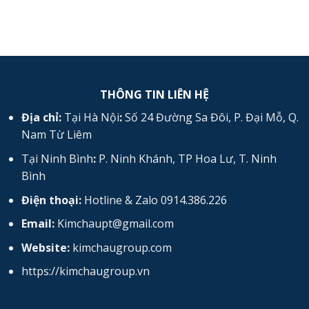
cao
chống
cháy
vĩnh
tường
THÔNG TIN LIÊN HỆ
Địa chỉ:
Tại Hà Nội
:
Số 24 Đường Sa Đôi, P. Đại Mỗ, Q.
Nam Từ Liêm
Tại Ninh Bình
:
P. Ninh Khánh, TP Hoa Lư, T. Ninh
Bình
Điện thoại:
Hotline & Zalo 0914.386.226
Email:
Kimchaupt@gmail.com
Website:
kimchaugroup.com
https://kimchaugroup.vn