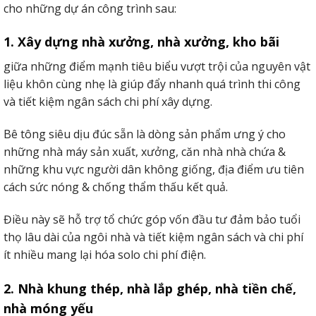
cho những dự án công trình sau:
nước lớn.
1. Xây dựng nhà xưởng, nhà xưởng, kho bãi
Ứng dụng của một số dự án công trình phổ cập như: vách
ngăn lau chùi, vách ngăn phòng bếp, công sở giỏi bày
giữa những điểm mạnh tiêu biểu vượt trội của nguyên vật
diễn trang trí tường ngoại thất,…
liệu khôn cùng nhẹ là giúp đẩy nhanh quá trình thi công
và tiết kiệm ngân sách chi phí xây dựng.
Bê tông siêu dịu đúc sẵn là dòng sản phẩm ưng ý cho
những nhà máy sản xuất, xưởng, căn nhà nhà chứa &
những khu vực người dân không giống, địa điểm ưu tiên
cách sức nóng & chống thẩm thấu kết quả.
Điều này sẽ hỗ trợ tổ chức góp vốn đầu tư đảm bảo tuổi
thọ lâu dài của ngôi nhà và tiết kiệm ngân sách và chi phí
ít nhiều mang lại hóa solo chi phí điện.
2. Nhà khung thép, nhà lắp ghép, nhà tiền chế,
Tấm bê tông nhẹ eps làm tường bao hoăc vách ngăn rất tốt
nhà móng yếu