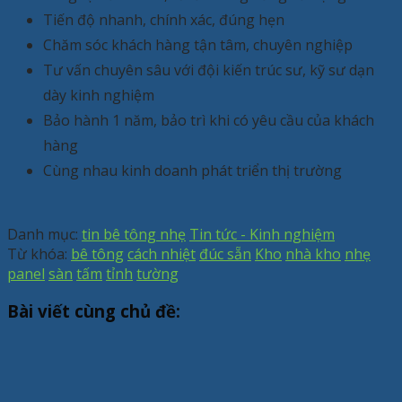
Tiến độ nhanh, chính xác, đúng hẹn
Chăm sóc khách hàng tận tâm, chuyên nghiệp
Tư vấn chuyên sâu với đội kiến trúc sư, kỹ sư dạn
dày kinh nghiệm
Bảo hành 1 năm, bảo trì khi có yêu cầu của khách
hàng
Cùng nhau kinh doanh phát triển thị trường
Danh mục:
tin bê tông nhẹ
Tin tức - Kinh nghiệm
Từ khóa:
bê tông
cách nhiệt
đúc sẵn
Kho
nhà kho
nhẹ
panel
sàn
tấm
tỉnh
tường
Bài viết cùng chủ đề: