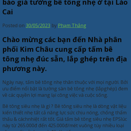
báo giá tường bê tông nhẹ ở tại Lào
Cai
Posted on
30/05/2023
by
Phạm Thắng
Chào mừng các bạn đến Nhà phân
phối Kim Châu cung cấp tấm bê
tông nhẹ đúc sẵn, lắp ghép trên địa
phương này.
Ngày nay, tấm bê tông nhẹ thân thuộc với mọi người. Bởi
ưu điểm nổi bật là tường sàn bê tông nhẹ {lắpghép} đem
về các quyền lợi mang lại công việc và cuộc sống.
Bê tông siêu nhẹ là gì ? Bê tông siêu nhẹ là dòng vật liệu
kiến thiết nhẹ tất cả năng lực sức chịu nóng, chống thẩm
thấu & cáchnhiệt rất tốt. Giá tấm bê tông siêu nhẹ EPSlúc
này từ 265.000đ đến 425.000đ/mét vuông tùy nhiều loại