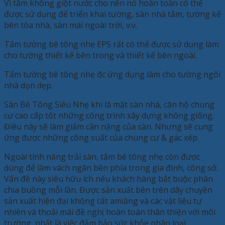
Vì tấm không giột nước cho nên nó hoàn toàn có thể
được sử dụng để triển khai tường, sàn nhà tắm, tường kế
bên tòa nhà, sàn mái ngoài trời, v.v.
Tấm tường bê tông nhẹ EPS rất có thể được sử dụng làm
cho tường thiết kế bên trong và thiết kế bên ngoài.
Tấm tường bê tông nhẹ đc ứng dụng làm cho tường ngôi
nhà dọn dẹp.
Sàn Bê Tông Siêu Nhẹ khi là mặt sàn nhà, căn hộ chung
cư cao cấp tốt những công trình xây dựng không giống.
Điều này sẽ làm giảm cân nặng của sàn. Nhưng sẽ cung
ứng được những công suất của chung cư & gác xép.
Ngoài tính năng trải sàn, tấm bê tông nhẹ còn được
dùng để làm vách ngăn bên phía trong gia đình, công sở.
Vấn đề này siêu hữu ích nếu khách hàng bắt buộc phân
chia buồng mỗi lần. Được sản xuất bên trên dây chuyền
sản xuất hiện đại không cất amiăng và các vật liệu tự
nhiên và thoải mái đề nghị hoàn toàn thân thiện với môi
trường, nhất là việc đảm bảo sức khỏe nhân loại.