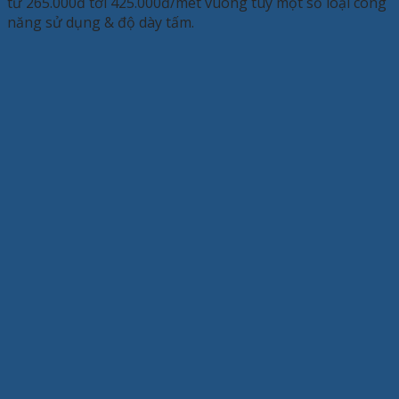
từ 265.000đ tới 425.000đ/mét vuông tùy một số loại công
năng sử dụng & độ dày tấm.