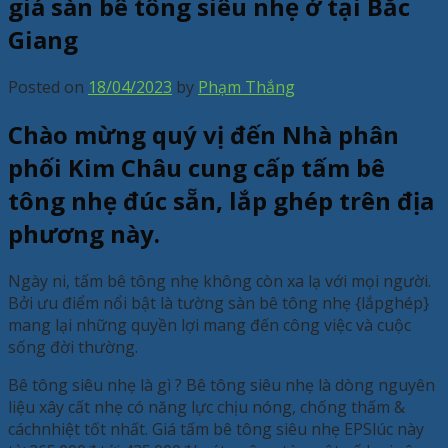
giá sàn bê tông siêu nhẹ ở tại Bắc
Giang
Posted on
18/04/2023
by
Phạm Thắng
Chào mừng quý vị đến Nhà phân
phối Kim Châu cung cấp tấm bê
tông nhẹ đúc sẵn, lắp ghép trên địa
phương này.
Ngày ni, tấm bê tông nhẹ không còn xa lạ với mọi người.
Bởi ưu điểm nổi bật là tường sàn bê tông nhẹ {lắpghép}
mang lại những quyền lợi mang đến công việc và cuộc
sống đời thường.
Bê tông siêu nhẹ là gì ? Bê tông siêu nhẹ là dòng nguyên
liệu xây cất nhẹ có năng lực chịu nóng, chống thấm &
cáchnhiệt tốt nhất. Giá tấm bê tông siêu nhẹ EPSlúc này