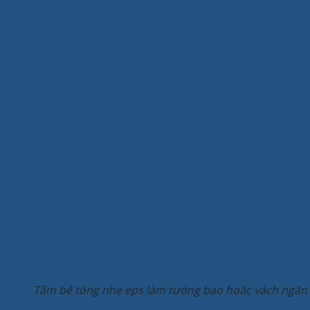
Tấm bê tông nhẹ eps làm tường bao hoăc vách ngăn r