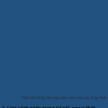
Tấm bê tông nhẹ eps làm sàn chịu lực thay thế 
2. Làm vách ngăn trang trí nội, ngoại thất