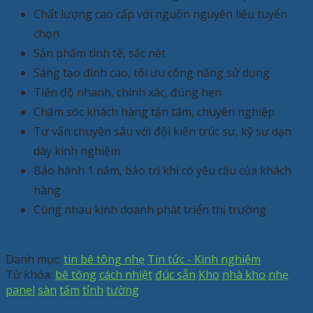
Chất lượng cao cấp với nguồn nguyên liệu tuyển
chọn
Sản phẩm tinh tế, sắc nét
Sáng tạo đỉnh cao, tối ưu công năng sử dụng
Tiến độ nhanh, chính xác, đúng hẹn
Chăm sóc khách hàng tận tâm, chuyên nghiệp
Tư vấn chuyên sâu với đội kiến trúc sư, kỹ sư dạn
dày kinh nghiệm
Bảo hành 1 năm, bảo trì khi có yêu cầu của khách
hàng
Cùng nhau kinh doanh phát triển thị trường
Danh mục:
tin bê tông nhẹ
Tin tức - Kinh nghiệm
Từ khóa:
bê tông
cách nhiệt
đúc sẵn
Kho
nhà kho
nhẹ
panel
sàn
tấm
tỉnh
tường